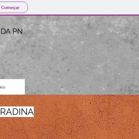
Começar
NDA PN
ato
DRADINA