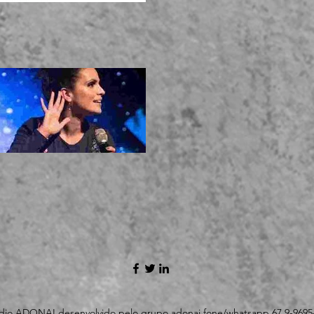
dio ADONAI desenvolvido pelo grupo adonai fone/whatsapp 67 9-9695